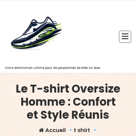
Aller
au
contenu
Votre destination ultime pour les passionnés de Nike Air Max.
Le T-shirt Oversize
Homme : Confort
et Style Réunis
Accueil
-
t shirt
-