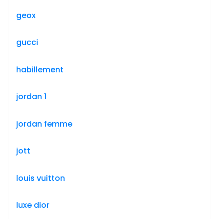
geox
gucci
habillement
jordan 1
jordan femme
jott
louis vuitton
luxe dior