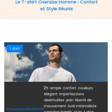
Le T-shirt Oversize Homme : Confort
et Style Réunis
t shirt
,
,
,
ample
confort
couleurs
,
élégant
imperfections
,
,
dissimulées
jean
liberté de
,
,
mouvement
look minimaliste
chaussurenikeairmax
,
,
pantalon habillé
style
t shirt