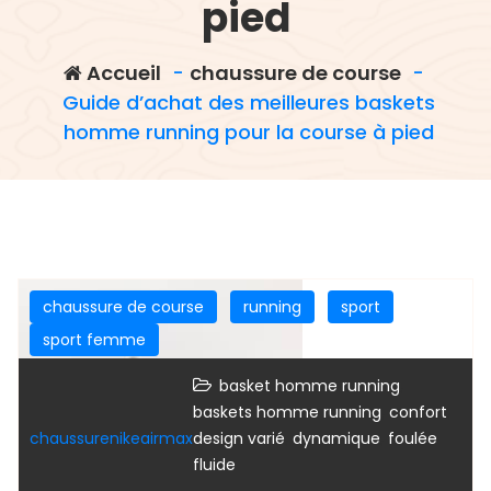
pied
Accueil
-
chaussure de course
-
Guide d’achat des meilleures baskets
homme running pour la course à pied
chaussure de course
running
sport
sport femme
,
basket homme running
,
,
baskets homme running
confort
,
,
chaussurenikeairmax
design varié
dynamique
foulée
fluide