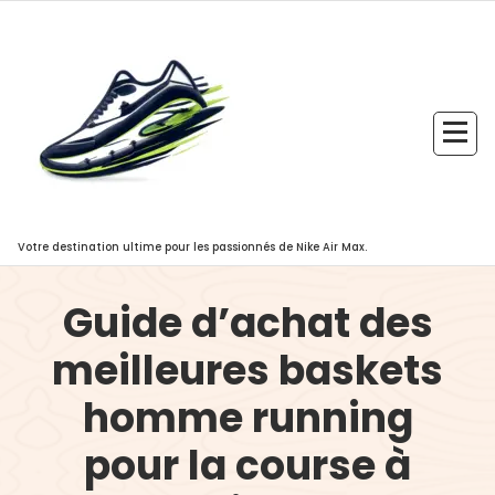
Aller
au
contenu
Votre destination ultime pour les passionnés de Nike Air Max.
Guide d’achat des
meilleures baskets
homme running
pour la course à