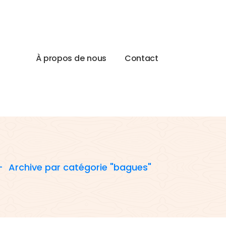
À
p
r
o
p
o
s
d
e
n
o
u
s
C
o
n
t
a
c
t
-
Archive par catégorie "bagues"